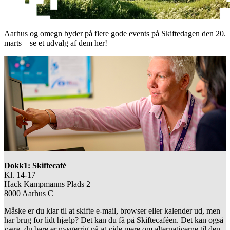
Aarhus og omegn byder på flere gode events på Skiftedagen den 20.
marts – se et udvalg af dem her!
Dokk1: Skiftecafé
Kl. 14-17
Hack Kampmanns Plads 2
8000 Aarhus C
Måske er du klar til at skifte e-mail, browser eller kalender ud, men 
har brug for lidt hjælp? Det kan du få på Skiftecaféen. Det kan også 
være, du bare er nysgerrig på at vide mere om alternativerne til den 