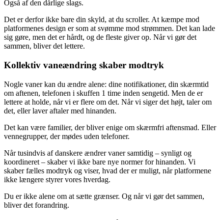
Også af den dårlige slags.
Det er derfor ikke bare din skyld, at du scroller. At kæmpe mod
platformenes design er som at svømme mod strømmen. Det kan lade
sig gøre, men det er hårdt, og de fleste giver op. Når vi gør det
sammen, bliver det lettere.
Kollektiv vaneændring skaber modtryk
Nogle vaner kan du ændre alene: dine notifikationer, din skærmtid
om aftenen, telefonen i skuffen 1 time inden sengetid. Men de er
lettere at holde, når vi er flere om det. Når vi siger det højt, taler om
det, eller laver aftaler med hinanden.
Det kan være familier, der bliver enige om skærmfri aftensmad. Eller
vennegrupper, der mødes uden telefoner.
Når tusindvis af danskere ændrer vaner samtidig – synligt og
koordineret – skaber vi ikke bare nye normer for hinanden. Vi
skaber fælles modtryk og viser, hvad der er muligt, når platformene
ikke længere styrer vores hverdag.
Du er ikke alene om at sætte grænser. Og når vi gør det sammen,
bliver det forandring.