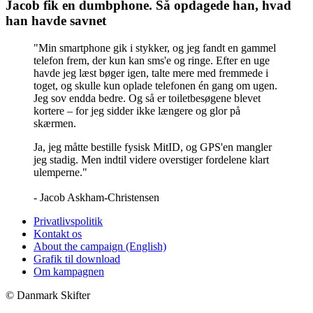
Jacob fik en dumbphone. Så opdagede han, hvad
han havde savnet
"Min smartphone gik i stykker, og jeg fandt en gammel
telefon frem, der kun kan sms'e og ringe. Efter en uge
havde jeg læst bøger igen, talte mere med fremmede i
toget, og skulle kun oplade telefonen én gang om ugen.
Jeg sov endda bedre. Og så er toiletbesøgene blevet
kortere – for jeg sidder ikke længere og glor på
skærmen.
Ja, jeg måtte bestille fysisk MitID, og GPS'en mangler
jeg stadig. Men indtil videre overstiger fordelene klart
ulemperne."
- Jacob Askham-Christensen
Privatlivspolitik
Kontakt os
About the campaign (English)
Grafik til download
Om kampagnen
© Danmark Skifter