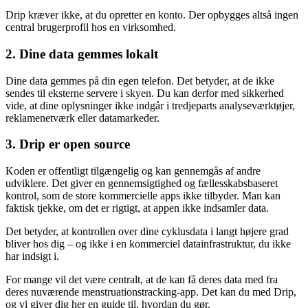
Drip kræver ikke, at du opretter en konto. Der opbygges altså ingen
central brugerprofil hos en virksomhed.
2. Dine data gemmes lokalt
Dine data gemmes på din egen telefon. Det betyder, at de ikke
sendes til eksterne servere i skyen. Du kan derfor med sikkerhed
vide, at dine oplysninger ikke indgår i tredjeparts analyseværktøjer,
reklamenetværk eller datamarkeder.
3. Drip er open source
Koden er offentligt tilgængelig og kan gennemgås af andre
udviklere. Det giver en gennemsigtighed og fællesskabsbaseret
kontrol, som de store kommercielle apps ikke tilbyder. Man kan
faktisk tjekke, om det er rigtigt, at appen ikke indsamler data.
Det betyder, at kontrollen over dine cyklusdata i langt højere grad
bliver hos dig – og ikke i en kommerciel datainfrastruktur, du ikke
har indsigt i.
For mange vil det være centralt, at de kan få deres data med fra
deres nuværende menstruationstracking-app. Det kan du med Drip,
og vi giver dig her en guide til, hvordan du gør.