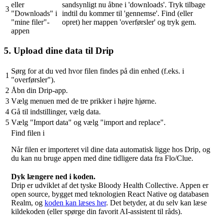
eller
sandsynligt nu åbne i 'downloads'. Tryk tilbage
3
"Downloads" i
indtil du kommer til 'gennemse'. Find (eller
"mine filer"-
opret) her mappen 'overførsler' og tryk gem.
appen
5. Upload dine data til Drip
Sørg for at du ved hvor filen findes på din enhed (f.eks. i
1
"overførsler").
2
Åbn din Drip-app.
3
Vælg menuen med de tre prikker i højre hjørne.
4
Gå til indstillinger, vælg data.
5
Vælg "Import data" og vælg "import and replace".
Find filen i
Når filen er importeret vil dine data automatisk ligge hos Drip, og
du kan nu bruge appen med dine tidligere data fra Flo/Clue.
Dyk længere ned i koden.
Drip er udviklet af det tyske Bloody Health Collective. Appen er
open source, bygget med teknologien React Native og databasen
Realm, og
koden kan læses her
. Det betyder, at du selv kan læse
kildekoden (eller spørge din favorit AI-assistent til råds).