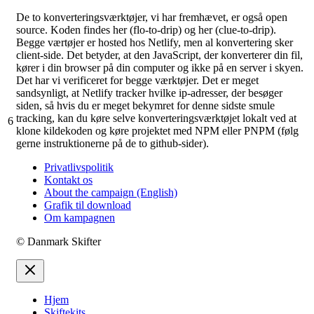
De to konverteringsværktøjer, vi har fremhævet, er også open
source. Koden findes her (flo-to-drip) og her (clue-to-drip).
Begge værtøjer er hosted hos Netlify, men al konvertering sker
client-side. Det betyder, at den JavaScript, der konverterer din fil,
kører i din browser på din computer og ikke på en server i skyen.
Det har vi verificeret for begge værktøjer. Det er meget
sandsynligt, at Netlify tracker hvilke ip-adresser, der besøger
siden, så hvis du er meget bekymret for denne sidste smule
tracking, kan du køre selve konverteringsværktøjet lokalt ved at
6
klone kildekoden og køre projektet med NPM eller PNPM (følg
gerne instruktionerne på de to github-sider).
Privatlivspolitik
Kontakt os
About the campaign (English)
Grafik til download
Om kampagnen
© Danmark Skifter
Hjem
Skiftekits