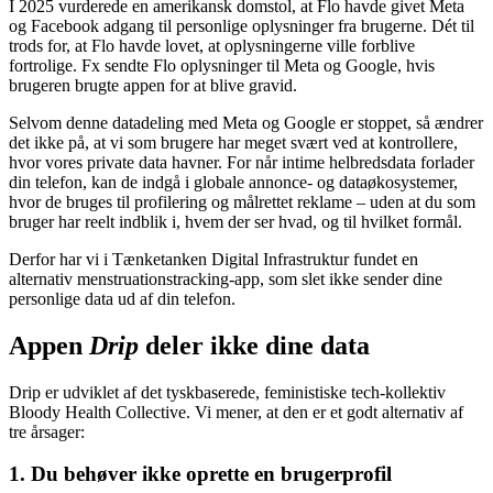
I 2025 vurderede en amerikansk domstol, at Flo havde givet Meta
og Facebook adgang til personlige oplysninger fra brugerne. Dét til
trods for, at Flo havde lovet, at oplysningerne ville forblive
fortrolige. Fx sendte Flo oplysninger til Meta og Google, hvis
brugeren brugte appen for at blive gravid.
Selvom denne datadeling med Meta og Google er stoppet, så ændrer
det ikke på, at vi som brugere har meget svært ved at kontrollere,
hvor vores private data havner. For når intime helbredsdata forlader
din telefon, kan de indgå i globale annonce- og dataøkosystemer,
hvor de bruges til profilering og målrettet reklame – uden at du som
bruger har reelt indblik i, hvem der ser hvad, og til hvilket formål.
Derfor har vi i Tænketanken Digital Infrastruktur fundet en
alternativ menstruationstracking-app, som slet ikke sender dine
personlige data ud af din telefon.
Appen
Drip
deler ikke dine data
Drip er udviklet af det tyskbaserede, feministiske tech-kollektiv
Bloody Health Collective. Vi mener, at den er et godt alternativ af
tre årsager:
1. Du behøver ikke oprette en brugerprofil