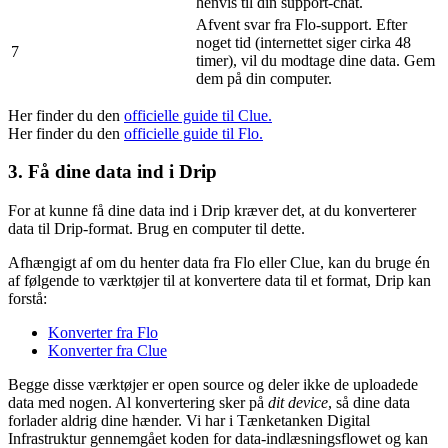
henvis til din support-chat.
Afvent svar fra Flo-support. Efter
noget tid (internettet siger cirka 48
7
timer), vil du modtage dine data. Gem
dem på din computer.
Her finder du den
officielle guide til Clue.
Her finder du den
officielle guide til Flo.
3. Få dine data ind i Drip
For at kunne få dine data ind i Drip kræver det, at du konverterer
data til Drip-format. Brug en computer til dette.
Afhængigt af om du henter data fra Flo eller Clue, kan du bruge én
af følgende to værktøjer til at konvertere data til et format, Drip kan
forstå:
Konverter fra Flo
Konverter fra Clue
Begge disse værktøjer er open source og deler ikke de uploadede
data med nogen. Al konvertering sker på
dit device
, så dine data
forlader aldrig dine hænder. Vi har i Tænketanken Digital
Infrastruktur gennemgået koden for data-indlæsningsflowet og kan