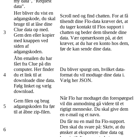
my data", "Request
data".
Her bliver du vist en
Scroll ned og find chatten. For at få
adgangskode, du skal
tilsendt dine Flo-data kræver det, at
bruge til at låse dine
du tager kontakt til Flos support i
Clue data op med.
3
chatten og beder dem tilsende dine
Gem den eller kopier
data. Vær opmærksom på, at det
med knappen ved
kræver, at du har en konto hos dem,
siden af
før de kan sende dine data.
adgangskoden.
Åbn emailen du har
fået fra Clue på din
computer. Her finder
Du bliver spurgt om, hvilket data-
4
du et link til at
format du vil modtage dine data i.
downloade dine data.
Vælg her JSON.
Følg linket og vælg
download.
Når Flo har modtaget din forespørgsel
Gem filen og brug
vil din anmodning gå videre til et
5
adgangskoden fra før
rigtigt menneske. Du skal give dem
til at åbne zip-filen.
en e-mail og et navn.
Du får nu en mail fra Flo-support.
Den skal du svare på: Skriv, at du
6
ønsker at eksportere dine data og