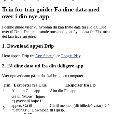
Trin for trin-guide: Få dine data med
over i din nye app
I denne guide viser vi, hvordan du kan flytte data fra Flo og Clue
over til Drip. Det er en smule omstændigt at flytte data fra Flo, men
det kan lade sig gøre.
1. Download appen Drip
Hent appen Drip fra
App Store
eller
Google Play
.
2. Få dine data ud fra din tidligere app
Vær opmærksom på, at du skal bruge en computer.
Trin
Eksporter fra Clue
Eksporter fra Flo
1
Åbn din Clue app
Åbn din Flo app
Gå til "More" (ligner
=) øverst til højre i
appen. Gå til
Gå til menuen (dit billede/avatar). Gå
2
"Settings", "Download
til Hjælp.