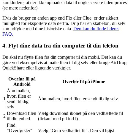
konkludere, at der ikke uploades data til nogle servere i den proces
(se mere nedenfor).
Hvis du bruger en anden app end Flo eller Clue, er der sikkert
mulighed for eksportere data derfra. Drip har en skabelon, du selv
kan udfylde med dine historiske data.
Den kan du finde i deres
FAQ.
4. Flyt dine data fra din computer til din telefon
Du skal nu flytte filen fra din computer til din mobil. Det kan du
gøre ved eksempelvis at maile filen til dig selv eller bruge AirDrop,
QuickShare eller lignende værktøjer.
Overfør fil på
Overfør fil på iPhone
Android
Åbn mailen,
hvori filen er
1
Åbn mailen, hvori filen er sendt til dig selv
sendt til dig
selv
Download filen
Vælg download-ikonet på den vedhæftede fil
2
til din enhed.
(firkant med pil ind i).
Find
"Overførsler"
Vælg "Gem vedhæftet fil". Den vil højst