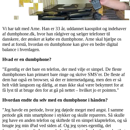
Vi har talt med Arne. Han er 33 år, uddannet kaospilot og indehaver
af dumbphone.dk, hvor han rådgiver og sælger telefoner til
danskere, der ønsker at købe en dumbphone. Arne skal hjælpe os
med at forstå, hvordan en dumbphone kan give en bedre digital
balance i hverdagen.
Hvad er en dumbphone?
"Egentlig er det bare en telefon, der med vilje er simpel. De fleste
dumbphones kan primært bare ringe og skrive SMS’er. De fleste af
dem har også en browser, så der er internetadgang, men den er så
helt vildt langsom og dårlig, at man ikke skal være bekymret for at
få lyst til at bruge den for at gå på nettet – hvilket jo er pointen."
Hvordan endte du selv med en dumbphone i hånden?
"Jeg havde en periode, hvor jeg døjede meget med angst. I samme
periode gik min smartphone i stykker og skulle repareres. Så skulle
jeg have en anden telefon og skiftede til en simpel klaptelefon, og så
brugte jeg min iPad ved siden af. Og jeg synes egentlig, det