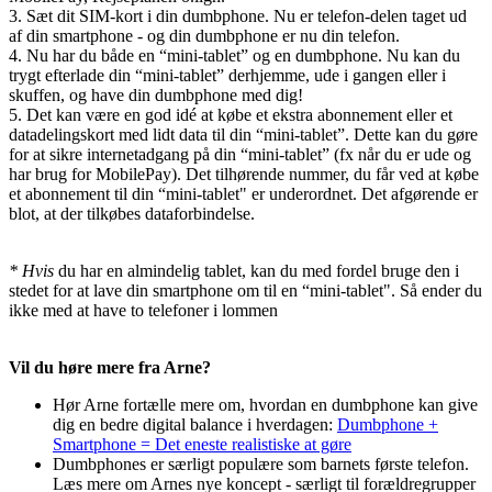
3. Sæt dit SIM-kort i din dumbphone. Nu er telefon-delen taget ud
af din smartphone - og din dumbphone er nu din telefon.
4. Nu har du både en “mini-tablet” og en dumbphone. Nu kan du
trygt efterlade din “mini-tablet” derhjemme, ude i gangen eller i
skuffen, og have din dumbphone med dig!
5. Det kan være en god idé at købe et ekstra abonnement eller et
datadelingskort med lidt data til din “mini-tablet”. Dette kan du gøre
for at sikre internetadgang på din “mini-tablet” (fx når du er ude og
har brug for MobilePay). Det tilhørende nummer, du får ved at købe
et abonnement til din “mini-tablet" er underordnet. Det afgørende er
blot, at der tilkøbes dataforbindelse.
* Hvis
du har en almindelig tablet, kan du med fordel bruge den i
stedet for at lave din smartphone om til en “mini-tablet". Så ender du
ikke med at have to telefoner i lommen
Vil du høre mere fra Arne?
Hør Arne fortælle mere om, hvordan en dumbphone kan give
dig en bedre digital balance i hverdagen:
Dumbphone +
Smartphone = Det eneste realistiske at gøre
Dumbphones er særligt populære som barnets første telefon.
Læs mere om Arnes nye koncept - særligt til forældregrupper