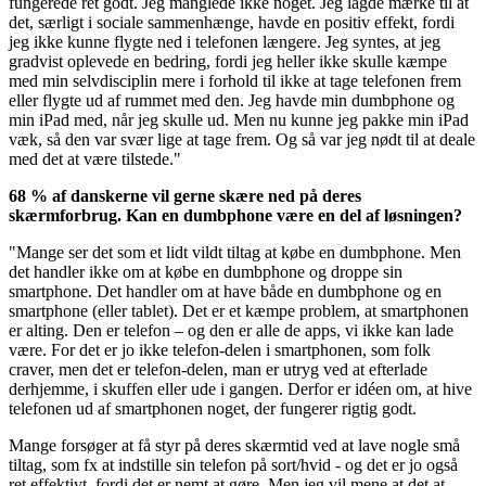
fungerede ret godt. Jeg manglede ikke noget. Jeg lagde mærke til at
det, særligt i sociale sammenhænge, havde en positiv effekt, fordi
jeg ikke kunne flygte ned i telefonen længere. Jeg syntes, at jeg
gradvist oplevede en bedring, fordi jeg heller ikke skulle kæmpe
med min selvdisciplin mere i forhold til ikke at tage telefonen frem
eller flygte ud af rummet med den. Jeg havde min dumbphone og
min iPad med, når jeg skulle ud. Men nu kunne jeg pakke min iPad
væk, så den var svær lige at tage frem. Og så var jeg nødt til at deale
med det at være tilstede."
68 % af danskerne vil gerne skære ned på deres
skærmforbrug. Kan en dumbphone være en del af løsningen?
"Mange ser det som et lidt vildt tiltag at købe en dumbphone. Men
det handler ikke om at købe en dumbphone og droppe sin
smartphone. Det handler om at have både en dumbphone og en
smartphone (eller tablet). Det er et kæmpe problem, at smartphonen
er alting. Den er telefon – og den er alle de apps, vi ikke kan lade
være. For det er jo ikke telefon-delen i smartphonen, som folk
craver, men det er telefon-delen, man er utryg ved at efterlade
derhjemme, i skuffen eller ude i gangen. Derfor er idéen om, at hive
telefonen ud af smartphonen noget, der fungerer rigtig godt.
Mange forsøger at få styr på deres skærmtid ved at lave nogle små
tiltag, som fx at indstille sin telefon på sort/hvid - og det er jo også
ret effektivt, fordi det er nemt at gøre. Men jeg vil mene at det at