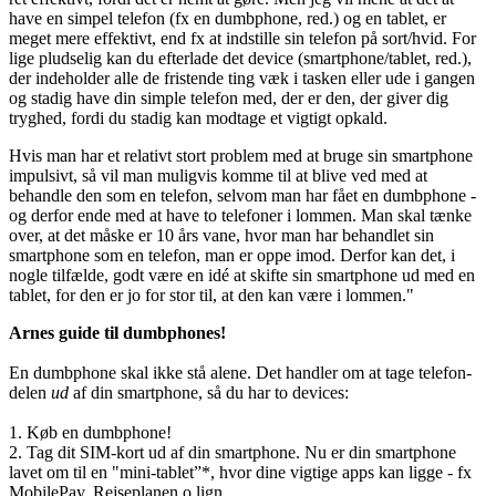
have en simpel telefon (fx en dumbphone, red.) og en tablet, er
meget mere effektivt, end fx at indstille sin telefon på sort/hvid. For
lige pludselig kan du efterlade det device (smartphone/tablet, red.),
der indeholder alle de fristende ting væk i tasken eller ude i gangen
og stadig have din simple telefon med, der er den, der giver dig
tryghed, fordi du stadig kan modtage et vigtigt opkald.
Hvis man har et relativt stort problem med at bruge sin smartphone
impulsivt, så vil man muligvis komme til at blive ved med at
behandle den som en telefon, selvom man har fået en dumbphone -
og derfor ende med at have to telefoner i lommen. Man skal tænke
over, at det måske er 10 års vane, hvor man har behandlet sin
smartphone som en telefon, man er oppe imod. Derfor kan det, i
nogle tilfælde, godt være en idé at skifte sin smartphone ud med en
tablet, for den er jo for stor til, at den kan være i lommen."
Arnes guide til dumbphones!
En dumbphone skal ikke stå alene. Det handler om at tage telefon-
delen
ud
af din smartphone, så du har to devices:
1. Køb en dumbphone!
2. Tag dit SIM-kort ud af din smartphone. Nu er din smartphone
lavet om til en "mini-tablet”*, hvor dine vigtige apps kan ligge - fx
MobilePay, Rejseplanen o.lign.